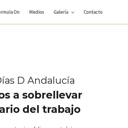
órmula On
Medios
Galería
Contacto
Días D Andalucía
 a sobrellevar
iario del trabajo