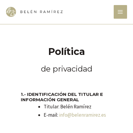
Ir
Mai
al
Me
contenido
Política
de privacidad
1.- IDENTIFICACIÓN DEL TITULAR E
INFORMACIÓN GENERAL
Titular: Belén Ramírez
E-mail:
info@belenramirez.es