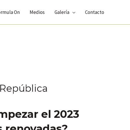
órmula On
Medios
Galería
Contacto
o República
mpezar el 2023
s renovadas?