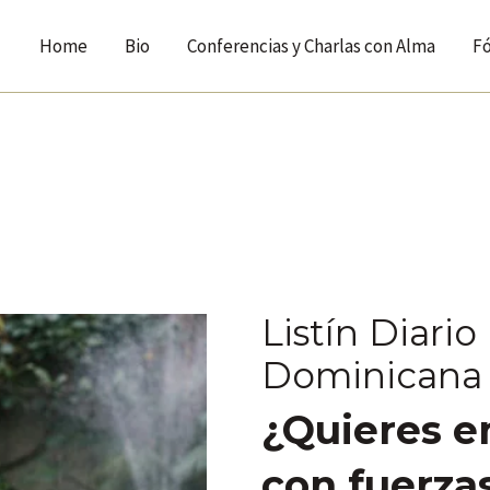
Home
Bio
Conferencias y Charlas con Alma
F
Listín Diari
Dominicana
¿Quieres e
con fuerza